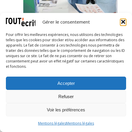
Gérer le consentement
Le secrétaire de
Pour offrir les meilleures expériences, nous utilisons des technologies
rédaction ? Essentiel
telles que les cookies pour stocker et/ou accéder aux informations des
appareils. Le fait de consentir à ces technologies nous permettra de
!
traiter des données telles que le comportement de navigation ou les ID
uniques sur ce site. Le fait de ne pas consentir ou de retirer son
Article publié le 25 avril 2025
consentement peut avoir un effet négatif sur certaines caractéristiques
et fonctions.
L’intelligence artificielle
transforme nos métiers.
Accepter
Concernant la relecture et les
corrections, les outils reposant
Refuser
sur l’IA nous aident à gagner en
productivité, puisqu’ils sont
Voir les préférences
capables de détecter et de
Mentions légales
Mentions légales
corriger fautes et coquilles en