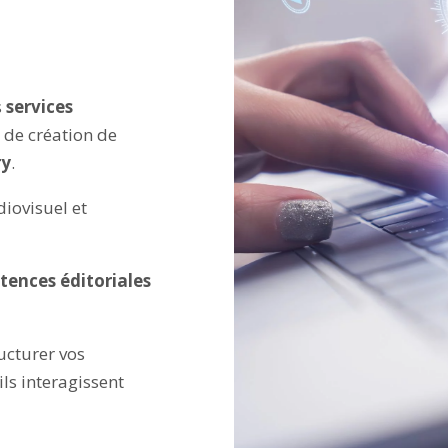
s
services
de création de
ry
.
iovisuel et
ences éditoriales
ucturer vos
ils interagissent