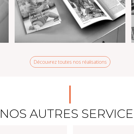
Découvrez toutes nos réalisations
MGC – MGC Mag n°36
NOS AUTRES SERVICE