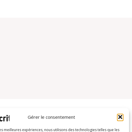
Gérer le consentement
les meilleures expériences, nous utilisons des technologies telles que les
Inscrivez-vous à notre newsletter