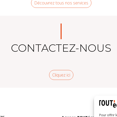
Découvrez tous nos services
CONTACTEZ-NOUS
Cliquez ici
Pour offrir 
res