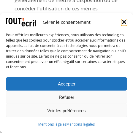
généralement de mettre à disposition ou de
concéder l’utilisation de ces mêmes
réalisations et plus généralement de
Gérer le consentement
concéder l’utilisation de ces mêmes
éléments à des tiers sans l’accord du
Pour offrir les meilleures expériences, nous utilisons des technologies
telles que les cookies pour stocker et/ou accéder aux informations des
prestataire.
appareils. Le fait de consentir à ces technologies nous permettra de
traiter des données telles que le comportement de navigation ou les ID
Aucune partie ne pourra faire mention ou
uniques sur ce site. Le fait de ne pas consentir ou de retirer son
consentement peut avoir un effet négatif sur certaines caractéristiques
usage du nom, de la dénomination, des
et fonctions.
marques et logos ou autres appellations,
commerciales ou non, de l’autre partie sans
Accepter
accord préalable et écrit de cette dernière.
Par dérogation à ce qui précède, TOUTécrit
Refuser
pourra faire usage du nom, de la
Voir les préférences
dénomination, des marques et logos de
l’acheteur en cours de contrat dans la
Mentions légales
Mentions légales
mesure de ce qui est strictement nécessaire