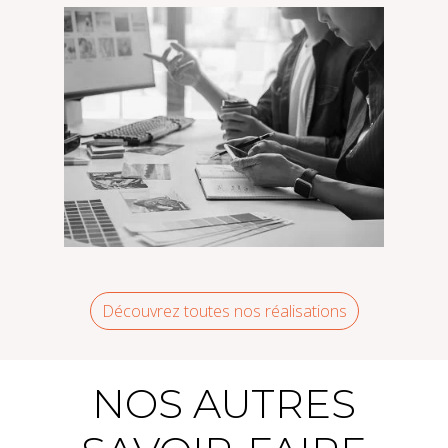
MGC – MGC Mag n°36
Découvrez toutes nos réalisations
Uretek – Réalisation
NOS AUTRES
d’infographies