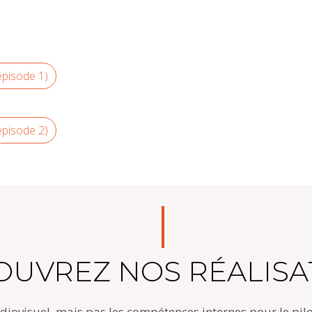
(épisode 1)
(épisode 2)
OUVREZ NOS RÉALISA
udiovisuel, mais pas les compétences internes pour le pil