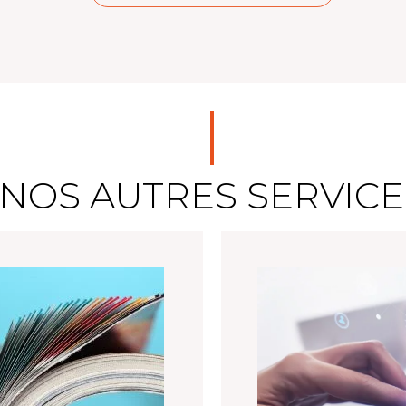
MGC – MGC Mag n°36
NOS AUTRES SERVICE