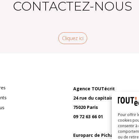
CONTACTEZ-NOUS
Cliquez ici
res
Agence TOUTécrit
ents
24 rue du capitaine Ferber
75020 Paris
us
Pour offrir 
09 72 63 66 01
cookies pou
consentir à
comportement
Europarc de Pichaury
ou de retire