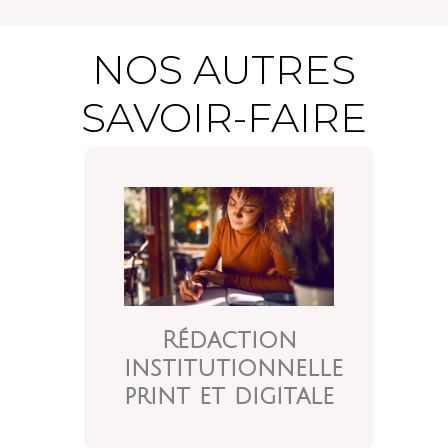
Uretek – Réalisation
NOS AUTRES
d’infographies
SAVOIR-FAIRE
Rédaction
institutionnelle
print et digitale