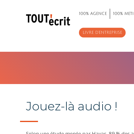
100% AGENCE
100% METI
LIVRE D’ENTREPRISE
Jouez-là audio !
Selon une étude menée par Havas, 89 % des 