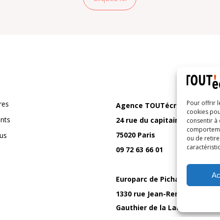
Pour offrir 
res
Agence TOUTécrit
cookies pou
ents
24 rue du capitaine Ferber
consentir à
comportement
75020 Paris
us
ou de retire
caractéristi
09 72 63 66 01
Ac
Europarc de Pichaury
1330 rue Jean-René Guilleber
Gauthier de la Lauzière