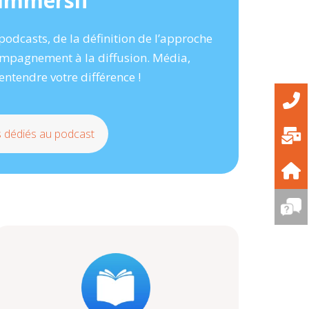
 immersif
 podcasts, de la définition de l’approche
compagnement à la diffusion. Média,
 entendre votre différence !
 dédiés au podcast