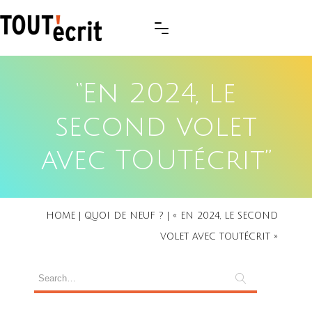
“En 2024, le
second volet
avec TOUTécrit”
HOME
|
QUOI DE NEUF ?
|
« EN 2024, LE SECOND
VOLET AVEC TOUTÉCRIT »