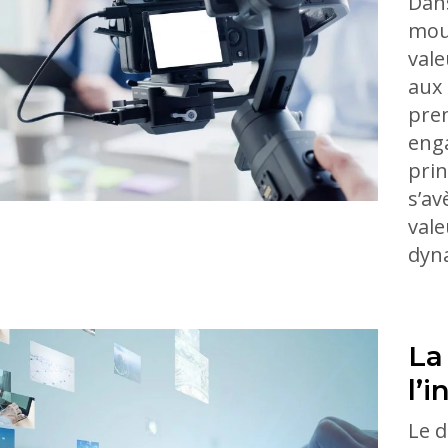
Dan
mouv
vale
aux 
pren
enga
prin
s’av
vale
dyn
La
l’
Le d