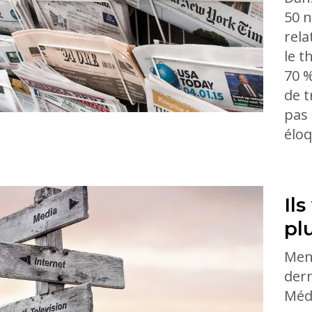
50 n
rela
le t
70 %
de t
pas 
éloq
Il
pl
Men
dern
Médi