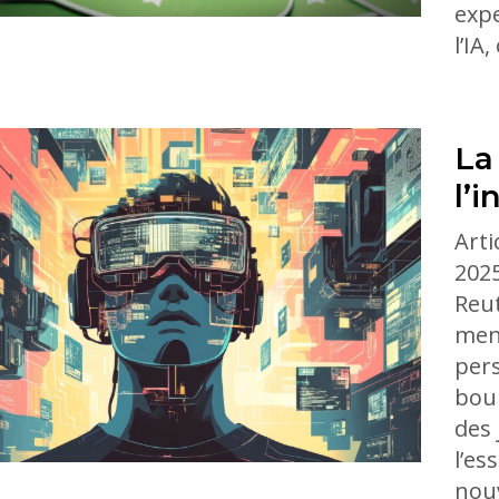
expe
l’IA
La
l’
Arti
2025
Reut
men
pers
boul
des 
l’es
nouv