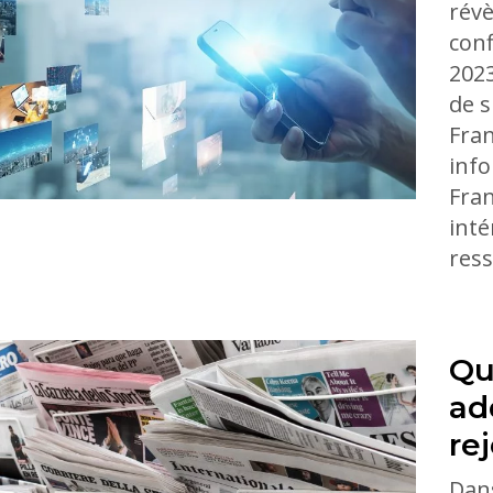
révè
conf
2023
de s
Fran
info
Fran
inté
ress
Qu
ad
rej
Dans