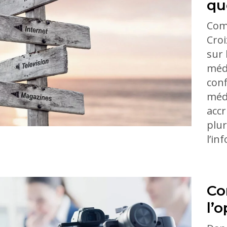
qu
Com
Croi
sur 
médi
conf
méd
accr
plur
l’in
Co
l’