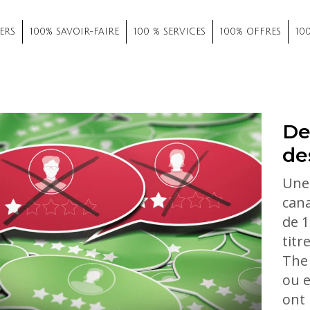
ERS
100% SAVOIR-FAIRE
100 % SERVICES
100% OFFRES
10
De
de
Une
cana
de 1
titr
The 
ou e
ont 