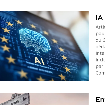
IA
Arti
pour
du 6
décl
inte
incl
par 
Comm
En