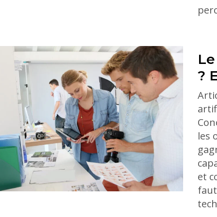
perc
Le
? E
Arti
arti
Conc
les 
gagn
capa
et c
faut
tech