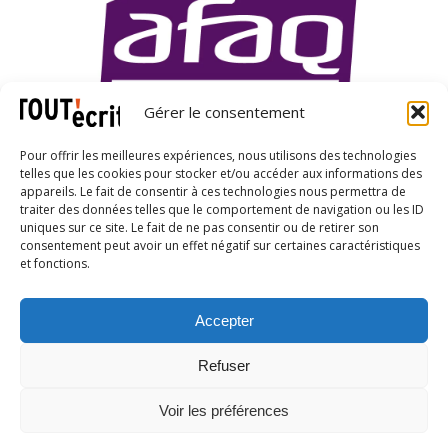
Gérer le consentement
Pour offrir les meilleures expériences, nous utilisons des technologies
telles que les cookies pour stocker et/ou accéder aux informations des
appareils. Le fait de consentir à ces technologies nous permettra de
traiter des données telles que le comportement de navigation ou les ID
uniques sur ce site. Le fait de ne pas consentir ou de retirer son
X
LinkedIn
YouTube
consentement peut avoir un effet négatif sur certaines caractéristiques
et fonctions.
Accepter
CGU
|
Conditions générales de vente
|
Charte
Refuser
d'engagements
|
Charte RGPD
|
Charte IA
|
Voir les préférences
Mentions légales
© 2025, TOUTécrit | Tous droits réservés.