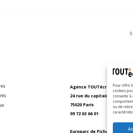
B
Pour offrir 
res
Agence TOUTécrit
cookies pou
ents
24 rue du capitaine Ferber
consentir à
comportement
75020 Paris
us
ou de retire
caractéristi
09 72 63 66 01
Ac
Europarc de Pichaury