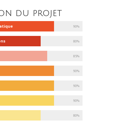
ion du projet
atique
90%
ons
80%
85%
90%
90%
90%
80%