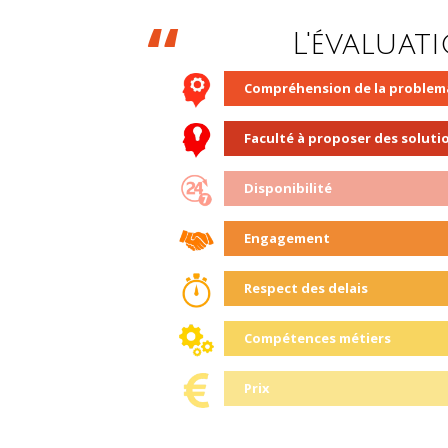
L'évaluat
Compréhension de la problem
Faculté à proposer des soluti
Disponibilité
Engagement
Respect des delais
Compétences métiers
Prix