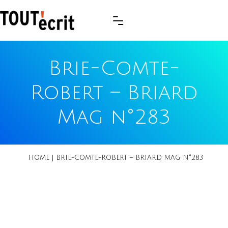
Brie-Comte-
Robert – Briard
Mag n°283
HOME
|
BRIE-COMTE-ROBERT – BRIARD MAG N°283