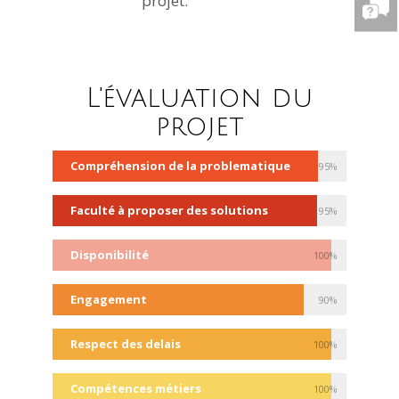
projet.
L'évaluation du
projet
Compréhension de la problematique
95%
Faculté à proposer des solutions
95%
Disponibilité
100%
Engagement
90%
Respect des delais
100%
Compétences métiers
100%