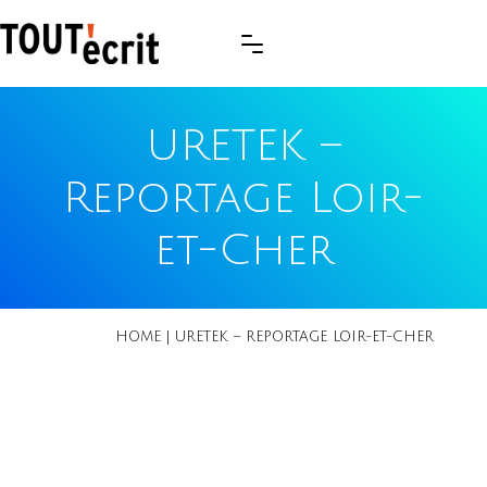
URETEK –
Reportage Loir-
et-Cher
HOME
|
URETEK – REPORTAGE LOIR-ET-CHER